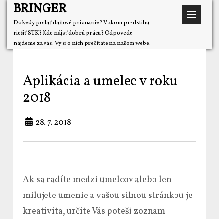
BRINGER
Do kedy podať daňové priznanie? V akom predstihu
riešiť STK? Kde nájsť dobrú prácu? Odpovede
nájdeme za vás. Vy si o nich prečítate na našom webe.
Aplikácia a umelec v roku
2018
28. 7. 2018
Ak sa radíte medzi umelcov alebo len
milujete umenie a vašou silnou stránkou je
kreativita, určite Vás poteší zoznam