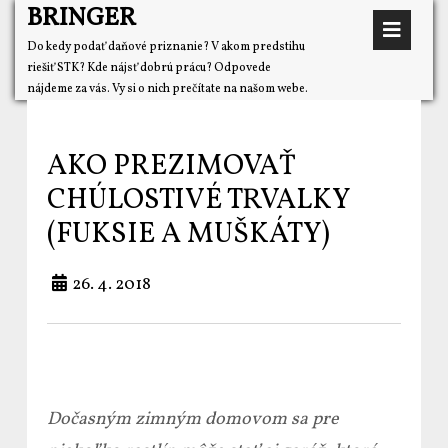
BRINGER
Do kedy podať daňové priznanie? V akom predstihu
riešiť STK? Kde nájsť dobrú prácu? Odpovede
nájdeme za vás. Vy si o nich prečítate na našom webe.
AKO PREZIMOVAŤ
CHÚLOSTIVÉ TRVALKY
(FUKSIE A MUŠKÁTY)
26. 4. 2018
Dočasným zimným domovom sa pre