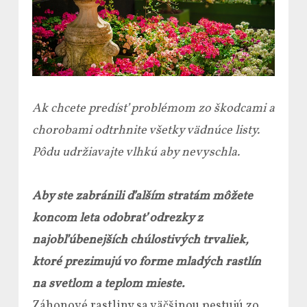
Ak chcete predísť problémom zo škodcami a
chorobami odtrhnite všetky vädnúce listy.
Pôdu udržiavajte vlhkú aby nevyschla.
Aby ste zabránili ďalším stratám môžete
koncom leta odobrať odrezky z
najobľúbenejších chúlostivých trvaliek,
ktoré prezimujú vo forme mladých rastlín
na svetlom a teplom mieste.
Záhonové rastliny sa väčšinou pestujú zo