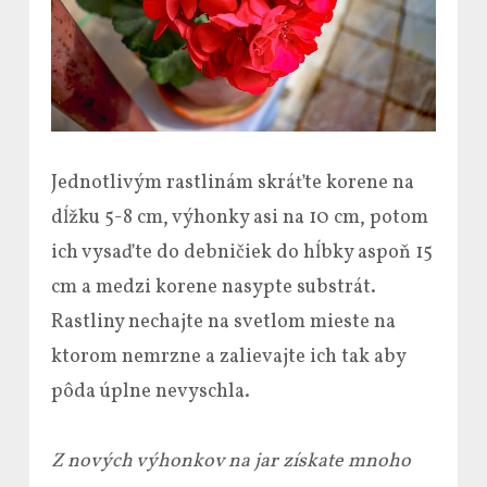
Jednotlivým rastlinám skráťte korene na
dĺžku 5-8 cm, výhonky asi na 10 cm, potom
ich vysaďte do debničiek do hĺbky aspoň 15
cm a medzi korene nasypte substrát.
Rastliny nechajte na svetlom mieste na
ktorom nemrzne a zalievajte ich tak aby
pôda úplne nevyschla.
Z nových výhonkov na jar získate mnoho