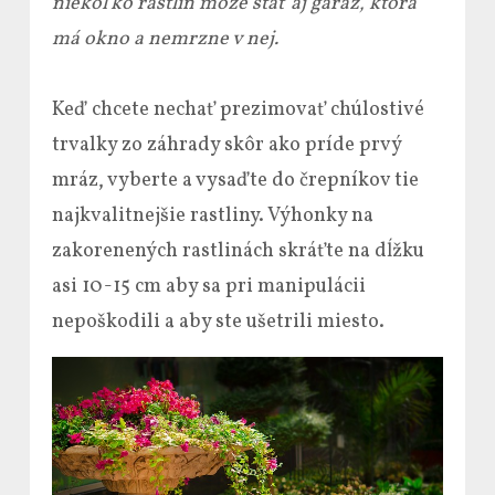
niekoľko rastlín môže stať aj garáž, ktorá
má okno a nemrzne v nej.
Keď chcete nechať prezimovať chúlostivé
trvalky zo záhrady skôr ako príde prvý
mráz, vyberte a vysaďte do črepníkov tie
najkvalitnejšie rastliny. Výhonky na
zakorenených rastlinách skráťte na dĺžku
asi 10-15 cm aby sa pri manipulácii
nepoškodili a aby ste ušetrili miesto.