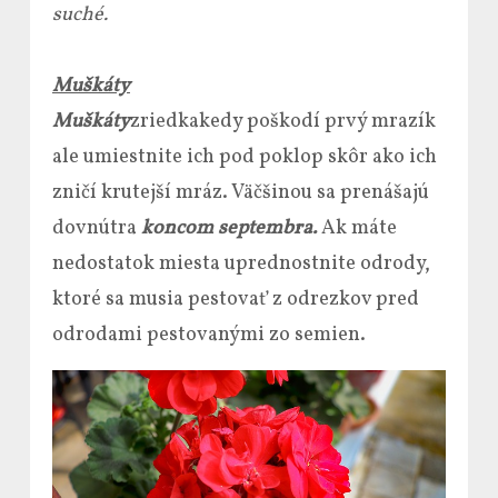
suché.
Muškáty
Muškáty
zriedkakedy poškodí prvý mrazík
ale umiestnite ich pod poklop skôr ako ich
zničí krutejší mráz. Väčšinou sa prenášajú
dovnútra
koncom septembra.
Ak máte
nedostatok miesta uprednostnite odrody,
ktoré sa musia pestovať z odrezkov pred
odrodami pestovanými zo semien.