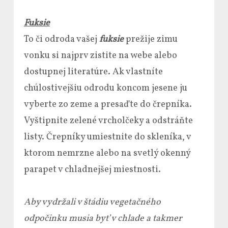
Fuksie
To či odroda vašej
fuksie
prežije zimu
vonku si najprv zistite na webe alebo
dostupnej literatúre. Ak vlastníte
chúlostivejšiu odrodu koncom jesene ju
vyberte zo zeme a presaďte do črepníka.
Vyštipnite zelené vrcholčeky a odstráňte
listy. Črepníky umiestnite do skleníka, v
ktorom nemrzne alebo na svetlý okenný
parapet v chladnejšej miestnosti.
Aby vydržali v štádiu vegetačného
odpočinku musia byť v chlade a takmer