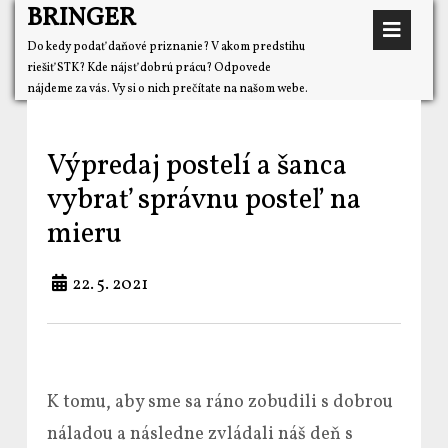
BRINGER
Do kedy podať daňové priznanie? V akom predstihu
riešiť STK? Kde nájsť dobrú prácu? Odpovede
nájdeme za vás. Vy si o nich prečítate na našom webe.
Výpredaj postelí a šanca
vybrať správnu posteľ na
mieru
22. 5. 2021
K tomu, aby sme sa ráno zobudili s dobrou
náladou a následne zvládali náš deň s