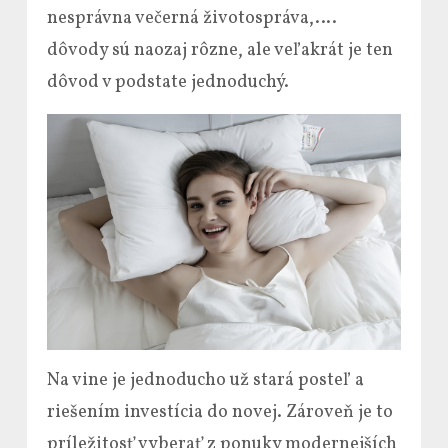
nesprávna večerná životospráva,….
dôvody sú naozaj rôzne, ale veľakrát je ten
dôvod v podstate jednoduchý.
Na vine je jednoducho už stará posteľ a
riešením investícia do novej. Zároveň je to
príležitosť vyberať z ponuky modernejších