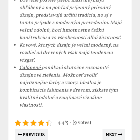
Drevené postele (alebo masívne)
majú
obľúbený a na pohľad príjemný prírodný
dizajn, predstavujú určitú tradíciu, no aj v
tomto prípade s moderným prevedením. Majú
veľmi odolnú, hoci hmotnostne ťažkú
konštrukciu a vo všeobecnosti dlhú životnosť.
Kovové
, ktorých dizajn je veľmi moderný, na
rozdiel od drevených však majú tendenciu
vŕzgať.
Čalúnené
ponúkajú skutočne rozmanité
dizajnové riešenia. Možnosť zvoliť
najrôznejšie farby a vzory. Ideálna je
kombinácia čalúnenia s drevom, získate tým
kvalitné odolné a zaujímavé vizuálne
vlastnosti.
4.4/5 - (9 votes)
PREVIOUS
NEXT