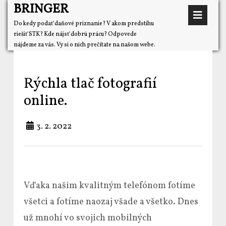
BRINGER
Do kedy podať daňové priznanie? V akom predstihu
riešiť STK? Kde nájsť dobrú prácu? Odpovede
nájdeme za vás. Vy si o nich prečítate na našom webe.
Rýchla tlač fotografií
online.
3. 2. 2022
Vďaka našim kvalitným telefónom fotíme
všetci a fotíme naozaj všade a všetko. Dnes
už mnohí vo svojich mobilných