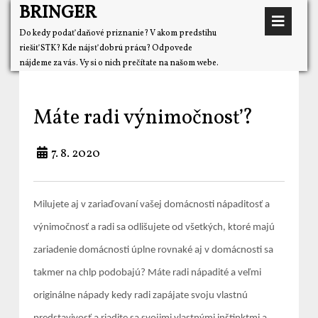
BRINGER
Do kedy podať daňové priznanie? V akom predstihu
riešiť STK? Kde nájsť dobrú prácu? Odpovede
nájdeme za vás. Vy si o nich prečítate na našom webe.
Máte radi výnimočnosť?
7. 8. 2020
Milujete aj v zariaďovaní vašej domácnosti nápaditosť a
výnimočnosť a radi sa odlišujete od všetkých, ktoré majú
zariadenie domácnosti úplne rovnaké aj v domácnosti sa
takmer na chlp podobajú? Máte radi nápadité a veľmi
originálne nápady kedy radi zapájate svoju vlastnú