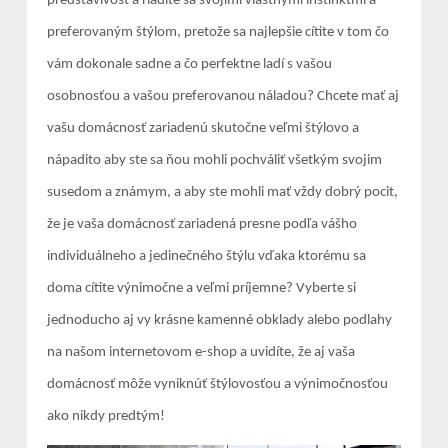
predstavivosť a riadite sa svojimi vlastnými inštinktmi a
preferovaným štýlom, pretože sa najlepšie cítite v tom čo
vám dokonale sadne a čo perfektne ladí s vašou
osobnosťou a vašou preferovanou náladou? Chcete mať aj
vašu domácnosť zariadenú skutočne veľmi štýlovo a
nápadito aby ste sa ňou mohli pochváliť všetkým svojim
susedom a známym, a aby ste mohli mať vždy dobrý pocit,
že je vaša domácnosť zariadená presne podľa vášho
individuálneho a jedinečného štýlu vďaka ktorému sa
doma cítite výnimočne a veľmi príjemne? Vyberte si
jednoducho aj vy krásne kamenné obklady alebo podlahy
na našom internetovom e-shop a uvidíte, že aj vaša
domácnosť môže vyniknúť štýlovosťou a výnimočnosťou
ako nikdy predtým!