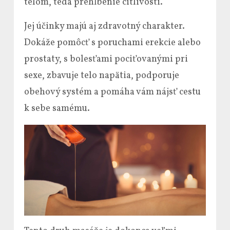
telom, teda prehĺbenie citlivosti.
Jej účinky majú aj zdravotný charakter.
Dokáže pomôcť s poruchami erekcie alebo
prostaty, s bolesťami pociťovanými pri
sexe, zbavuje telo napätia, podporuje
obehový systém a pomáha vám nájsť cestu
k sebe samému.