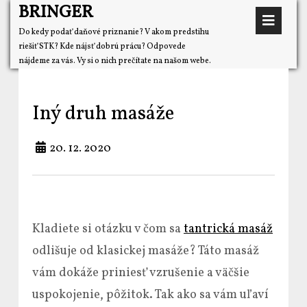
BRINGER
Do kedy podať daňové priznanie? V akom predstihu
riešiť STK? Kde nájsť dobrú prácu? Odpovede
nájdeme za vás. Vy si o nich prečítate na našom webe.
Iný druh masáže
20. 12. 2020
Kladiete si otázku v čom sa
tantrická masáž
odlišuje od klasickej masáže? Táto masáž
vám dokáže priniesť vzrušenie a väčšie
uspokojenie, pôžitok. Tak ako sa vám uľaví