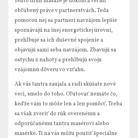
Tento druh masáže je dokonca veľmi
obľúbený práve v partnerstvách. Teda
pomocou nej sa partneri navzájom lepšie
spoznávajú na inej energetickej úrovni,
prehlbuje sa ich duševné spojenie a
objavujú sami seba navzájom. Zbavujú sa
ostychu z nahoty a prehlbujú svoju
vzájomnú dôveru vo vzťahu.
Ak vás tantra zaujala a radi skúšate nové
veci, smelo do toho. Oľutovať nemáte čo,
keďže vám to môže len a len pomôcť. Treba
sa však zveriť do rúk overenému a
odporúčanému tantra masérovi alebo
masérke. Tí na vás môžu použiť špeciálne