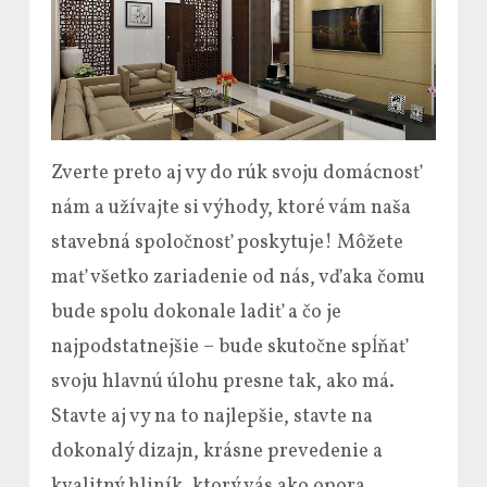
Zverte preto aj vy do rúk svoju domácnosť
nám a užívajte si výhody, ktoré vám naša
stavebná spoločnosť poskytuje! Môžete
mať všetko zariadenie od nás, vďaka čomu
bude spolu dokonale ladiť a čo je
najpodstatnejšie – bude skutočne spĺňať
svoju hlavnú úlohu presne tak, ako má.
Stavte aj vy na to najlepšie, stavte na
dokonalý dizajn, krásne prevedenie a
kvalitný hliník, ktorý vás ako opora