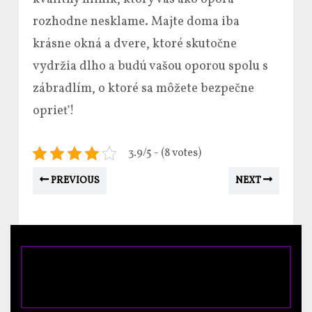
rozhodne nesklame. Majte doma iba
krásne okná a dvere, ktoré skutočne
vydržia dlho a budú vašou oporou spolu s
zábradlím, o ktoré sa môžete bezpečne
oprieť!
3.9/5 - (8 votes)
PREVIOUS
NEXT
Digihigh WordPress Theme
© Bringer.sk -
Všetky práva vyhradené.