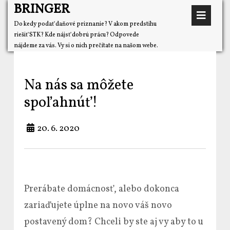
BRINGER
Do kedy podať daňové priznanie? V akom predstihu
riešiť STK? Kde nájsť dobrú prácu? Odpovede
nájdeme za vás. Vy si o nich prečítate na našom webe.
Na nás sa môžete
spoľahnúť!
20. 6. 2020
Prerábate domácnosť, alebo dokonca
zariaďujete úplne na novo váš novo
postavený dom? Chceli by ste aj vy aby to u