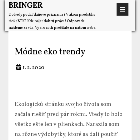
BRINGER
Do kedy podať daňové priznanie? V akom predstihu
riešiť STK? Kde nájsť dobrú prácu? Odpovede
nájdeme za vás. Vy si o nich prečítate na našom webe.
Módne eko trendy
1. 2. 2020
Ekologickú stránku svojho života som
začala riešiť pred pár rokmi. Vtedy to bolo
všetko ešte len v plienkach. Narazila som
na rôzne výdobytky, ktoré sa dali použiť