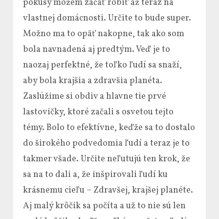
pokusy môžem začať robiť až teraz na
vlastnej domácnosti. Určite to bude super.
Možno ma to opäť nakopne, tak ako som
bola navnadená aj predtým. Veď je to
naozaj perfektné, že toľko ľudí sa snaží,
aby bola krajšia a zdravšia planéta.
Zaslúžime si obdiv a hlavne tie prvé
lastovičky, ktoré začali s osvetou tejto
témy. Bolo to efektívne, keďže sa to dostalo
do širokého podvedomia ľudí a teraz je to
takmer všade. Určite neľutujú ten krok, že
sa na to dali a, že inšpirovali ľudí ku
krásnemu cieľu – Zdravšej, krajšej planéte.
Aj malý krôčik sa počíta a už to nie sú len