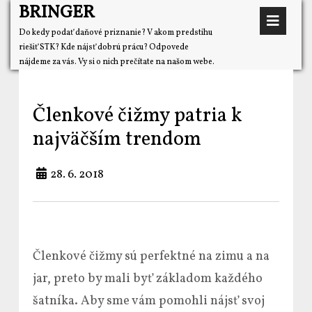
BRINGER
Do kedy podať daňové priznanie? V akom predstihu
riešiť STK? Kde nájsť dobrú prácu? Odpovede
nájdeme za vás. Vy si o nich prečítate na našom webe.
Členkové čižmy patria k
najväčším trendom
28. 6. 2018
Členkové čižmy sú perfektné na zimu a na
jar, preto by mali byť základom každého
šatníka. Aby sme vám pomohli nájsť svoj