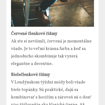
Červené členkové čižmy
Ak ste si nevšimli, červená je momentálne
všade. Je to veľmi krásna farba a keď sa
jednoducho skombinuje tak vyzerá
elegantne a decentne.
Biele
členkové čižmy
V Londýnskom týždni módy boli všade
biele topánky. Sú praktické, dajú sa
kombinovať s hocičím a zároveň sú o dosť
viac štýlovejšie ako klasické čierne. Ak