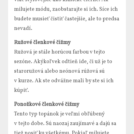
milujete módu, zaobstarajte si ich. Síce ich
budete musieť čistiť častejšie, ale to predsa
nevadí.
Ružové členkové čižmy
Ružová je stále horúcou farbou v tejto
sezóne. Akýkoľvek odtieň ide, či už je to
staroružová alebo neónová rúžová sú
v kurze. Ak ste odvážne mali by ste si ich
kúpiť.
Ponožkové členkové čižmy
Tento typ topánok je veľmi obľúbený
v tejto dobe. Sú naozaj zaujímavé a dajú sa
tiež nosiť ku všetkému. Pokiaľ milujete